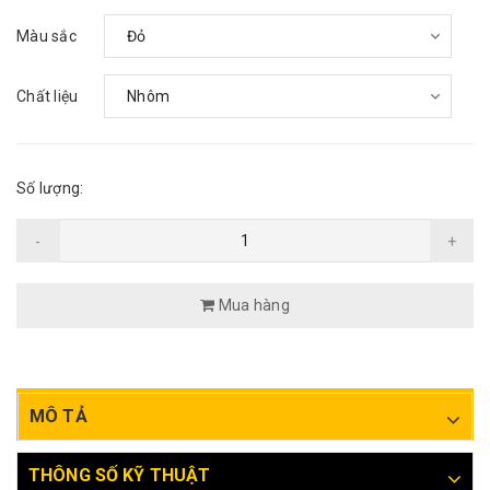
Màu sắc
Chất liệu
Số lượng:
-
+
Mua hàng
MÔ TẢ
THÔNG SỐ KỸ THUẬT