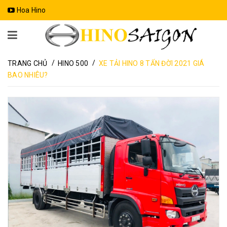
Hoa Hino
/
/
TRANG CHỦ
HINO 500
XE TẢI HINO 8 TẤN ĐỜI 2021 GIÁ
BAO NHIÊU?