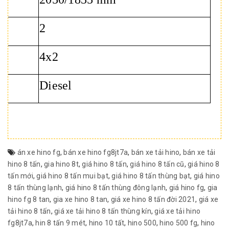
2
4x2
Diesel
án xe hino fg
,
bán xe hino fg8jt7a
,
bán xe tải hino
,
bán xe tải
hino 8 tấn
,
gia hino 8t
,
giá hino 8 tấn
,
giá hino 8 tấn cũ
,
giá hino 8
tấn mới
,
giá hino 8 tấn mui bạt
,
giá hino 8 tấn thùng bạt
,
giá hino
8 tấn thùng lạnh
,
giá hino 8 tấn thùng đông lạnh
,
giá hino fg
,
gia
hino fg 8 tan
,
gia xe hino 8 tan
,
giá xe hino 8 tấn đời 2021
,
giá xe
tải hino 8 tấn
,
giá xe tải hino 8 tấn thùng kín
,
giá xe tải hino
fg8jt7a
,
hin 8 tấn 9 mét
,
hino 10 tất
,
hino 500
,
hino 500 fg
,
hino