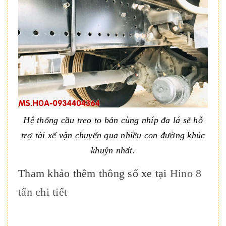
Hệ thống cầu treo to bản cùng nhíp đa lá sẽ hỗ
trợ tài xế vận chuyển qua nhiều con đường khúc
khuỷn nhất.
Tham khảo thêm thông số xe tại
Hino 8
tấn chi tiết