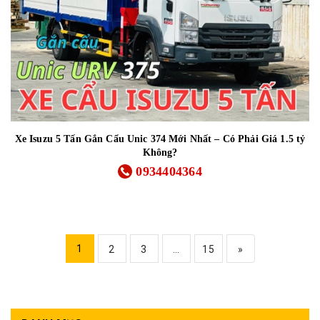
Xe Isuzu 5 Tấn Gắn Cẩu Unic 374 Mới Nhất – Có Phải Giá 1.5 tỷ
Không?
0934404364
1
2
3
...
15
»