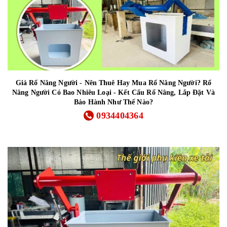
Giá Rổ Nâng Người - Nên Thuê Hay Mua Rổ Nâng Người? Rổ
Nâng Người Có Bao Nhiêu Loại - Kết Cấu Rổ Nâng, Lắp Đặt Và
Bảo Hành Như Thế Nào?
0934404364