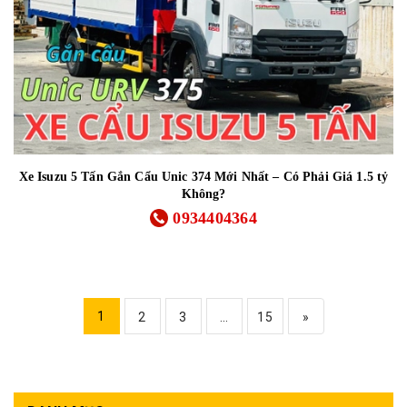
Xe Isuzu 5 Tấn Gắn Cẩu Unic 374 Mới Nhất – Có Phải Giá 1.5 tỷ
Không?
0934404364
1
2
3
...
15
»