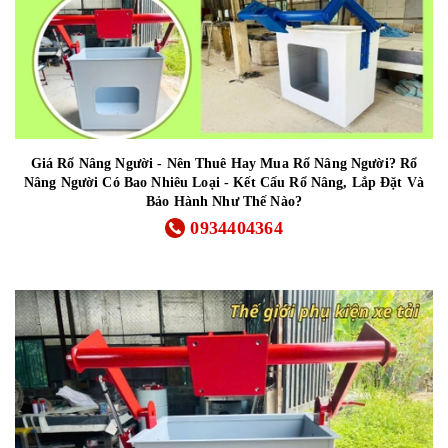
Giá Rổ Nâng Người - Nên Thuê Hay Mua Rổ Nâng Người? Rổ
Nâng Người Có Bao Nhiêu Loại - Kết Cấu Rổ Nâng, Lắp Đặt Và
Bảo Hành Như Thế Nào?
0934404364