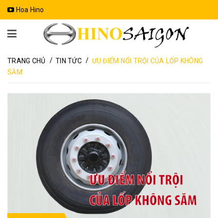
Hoa Hino
/
/
TRANG CHỦ
TIN TỨC
ƯU ĐIỂM NỔI TRỘI CỦA LỐP KHÔNG
SĂM