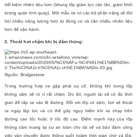
tiết kiệm nhiên liệu hơn (khung lốp giảm lực cản lăn, giảm khối
lượng quán tính quay). Một mẫu xe có các bộ phận nặng sẽ đòi
hỏi nhiều năng lượng hơn từ động cơ và cần nhiều nhiên liệu
hơn để vận hành.
2. Thoát hơi chậm khi bị đâm thủng:
Nguồn: Bridgestone
Trong trường hợp xe gặp phải sự cố, không khí trong lốp
không săm sẽ rò rỉ rất chậm. Do đó, người lái sẽ có đủ thời
gian để tấp xe vào lề đường. Đối với lốp có săm, hơi sẽ thoát
ra ngay lập tức và có thể gây nguy hiểm khi xe chạy trên
đường cao tốc hoặc ở tốc độ cao. Điểm mạnh này của lốp
không săm mang lại sự an toàn cho tài xế và bảo đảm công
việc vận chuyển được thông suốt (giảm thời gian chờ vá lốp,