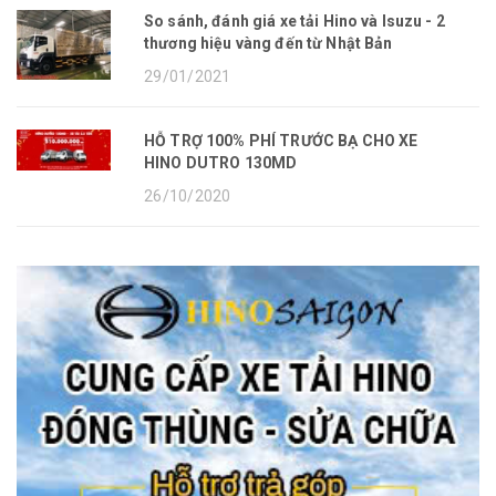
So sánh, đánh giá xe tải Hino và Isuzu - 2
thương hiệu vàng đến từ Nhật Bản
29/01/2021
HỖ TRỢ 100% PHÍ TRƯỚC BẠ CHO XE
HINO DUTRO 130MD
26/10/2020