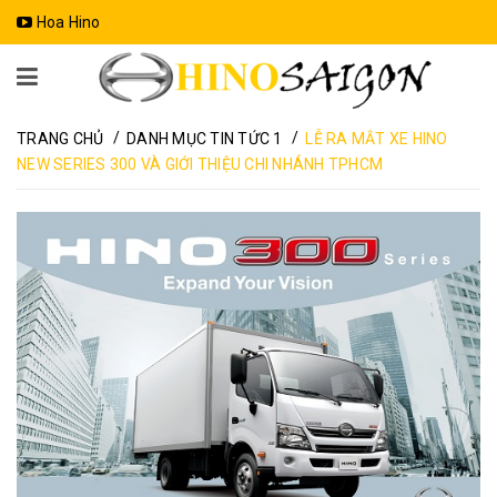
Hoa Hino
/
/
TRANG CHỦ
DANH MỤC TIN TỨC 1
LỄ RA MẮT XE HINO
NEW SERIES 300 VÀ GIỚI THIỆU CHI NHÁNH TPHCM