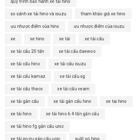
quy trình bảo hành xe tải hino
so sánh xe tải hino và isuzu
tham khảo giá xe hino
ưu nhược điểm của hino
ưu nhược điểm của isuzu
xe
xe hino
xe tải
xe tải cẩu
xe tải cẩu 20 tấn
xe tải cẩu daewoo
xe tải cẩu hino
xe tải cẩu isuzu
xe tải cẩu kamaz
xe tải cẩu sg
xe tải cẩu thaco
xe tải cẩu veam
xe tải gắn cẩu
xe tải gắn cẩu hino
xe tai hino
xe tải hino
xe tải hino 6.4 tấn gắn cẩu
xe tải hino fg gắn cẩu unic
xe tải isuzu gắn cẩu unic
xuất sứ hino