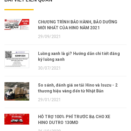
CHƯƠNG TRÌNH BẢO HÀNH, BẢO DƯỠNG
MỚI NHẤT CỦA HINO NĂM 2021
29/09/2021
Luồng xanh là gì? Hướng dẫn chi tiết đăng
ký luồng xanh
30/07/2021
So sánh, đánh giá xe tải Hino và Isuzu - 2
thương hiệu vàng đến từ Nhật Bản
29/01/2021
HỖ TRỢ 100% PHÍ TRƯỚC BẠ CHO XE
HINO DUTRO 130MD