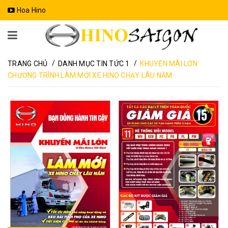
Hoa Hino
/
/
TRANG CHỦ
DANH MỤC TIN TỨC 1
KHUYẾN MÃI LỚN:
CHƯƠNG TRÌNH LÀM MỚI XE HINO CHẠY LÂU NĂM