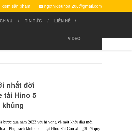
 kiếm sản phẩm
ngothikieuhoa.208@gmail.com
ỊCH VỤ
TIN TỨC
LIÊN HỆ
VIDEO
i nhất đời
 tải Hino 5
c khủng
 đã bước qua năm 2023 với hi vọng về một khởi đầu mới
oa - Phụ trách kinh doanh tại Hino Sài Gòn xin gửi tới quý