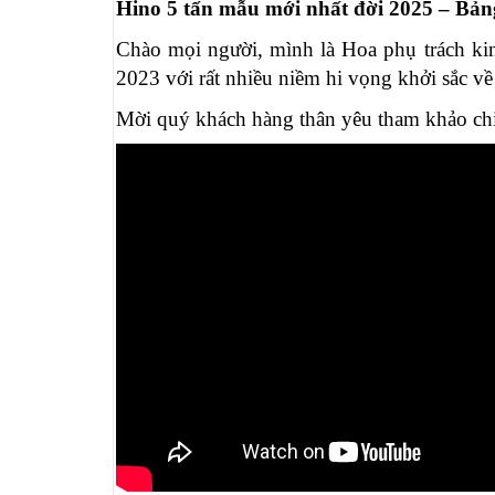
Hino 5 tấn mẫu mới nhất đời 2025 – Bảng
Chào mọi người, mình là Hoa phụ trách ki
2023 với rất nhiều niềm hi vọng khởi sắc v
Mời quý khách hàng thân yêu tham khảo chi t