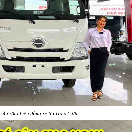
sẵn rất nhiều dòng xe tải Hino 5 tấn