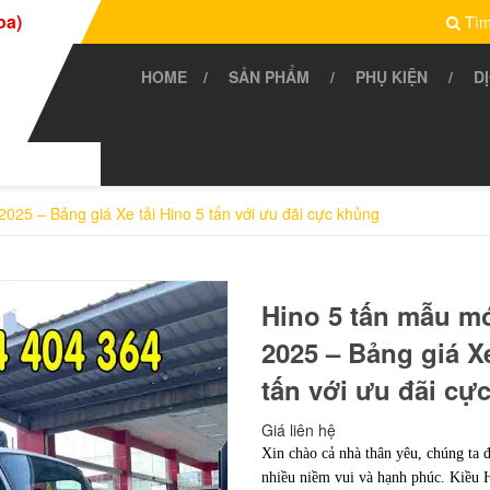
oa)
Tìm
HOME
SẢN PHẨM
PHỤ KIỆN
D
2025 – Bảng giá Xe tải Hino 5 tấn với ưu đãi cực khủng
Hino 5 tấn mẫu mớ
2025 – Bảng giá Xe
tấn với ưu đãi cự
Giá liên hệ
Xin chào cả nhà thân yêu, chúng ta
nhiều niềm vui và hạnh phúc. Kiều H