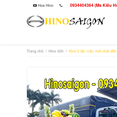
0934404364 (Ms Kiều H
Hoa Hino
/
/
Trang chủ
Hino 300
Hino 5 tấn mẫu mới nhất đời 