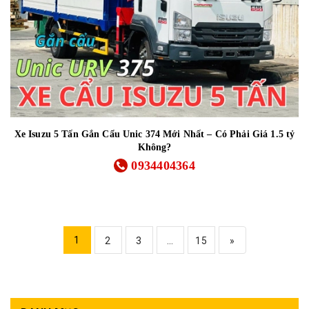
Xe Isuzu 5 Tấn Gắn Cẩu Unic 374 Mới Nhất – Có Phải Giá 1.5 tỷ
Không?
0934404364
1
2
3
...
15
»