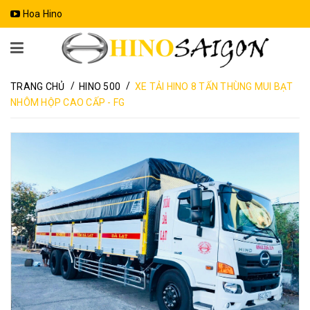
Hoa Hino
/
/
TRANG CHỦ
HINO 500
XE TẢI HINO 8 TẤN THÙNG MUI BẠT
NHÔM HỘP CAO CẤP - FG