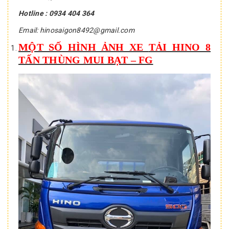
Hotline : 0934 404 364
Email: hinosaigon8492@gmail.com
MỘT SỐ HÌNH ẢNH XE
TẢI HINO 8
TẤN THÙNG MUI BẠT – FG