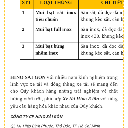
STT
LOẠI THÙNG
CHI TIẾT 
1
Mui bạt sắt inox
Sàn sắt, đà dọc đà nga
tiêu chuẩn
khung kèo sắt, cản hôn
2
Mui bạt full inox
Sàn inox, đà dọc đà n
inox 430, khung kèo i
3
Mui bạt bửng
Sàn inox, đà dọc đà n
nhôm inox
khung kèo sắt, cản hôn
HINO SÀI GÒN
với nhiều năm kinh nghiệm trong
lĩnh vực xe tải và đóng thùng xe tải sẽ mang đến
cho Qúy khách hàng những trải nghiệm về chất
lượng vượt trội, phù hợp
Xe tải Hino 8 tấn
với từng
yêu cầu hàng hóa khác nhau của Qúy khách.
CÔNG TY CP HINO SÀI GÒN
QL1A, Hiệp Bình Phước, Thủ Đức, TP Hồ Chí Minh