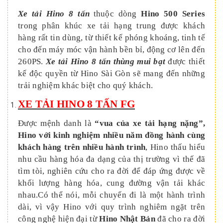
Xe tải Hino 8 tấn
thuộc dòng
Hino 500 Series
trong phân khúc xe tải hạng trung được khách
hàng rất tin dùng, từ thiết kế phóng khoáng, tinh tế
cho đến máy móc vận hành bền bỉ, động cơ lên đến
260PS.
Xe tải Hino 8 tấn thùng mui bạt
được thiết
kế độc quyền từ Hino Sài Gòn sẽ mang đến những
trải nghiệm khác biệt cho quý khách.
XE TẢI HINO 8 TẤN FG
Được mệnh danh là
“vua của xe tải hạng nặng”,
Hino với kinh nghiệm nhiều năm đồng hành cùng
khách hàng trên nhiều hành trình
, Hino thấu hiểu
nhu cầu hàng hóa đa dạng của thị trường vì thế đã
tìm tòi, nghiên cứu cho ra đời
để đáp ứng được về
khối lượng hàng hóa, cung đường vận tải khác
nhau.Có thể nói, mỗi chuyến đi là một hành trình
dài, vì vậy Hino với quy trình nghiêm ngặt trên
công nghệ hiện đại từ
Hino Nhật Bản
đã cho ra đời