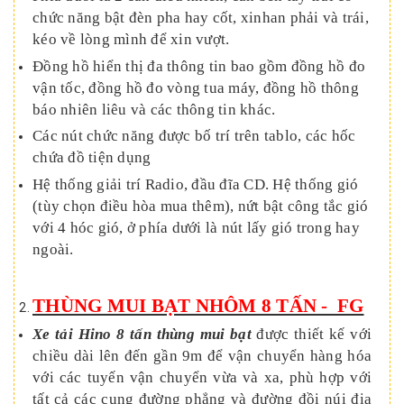
chức năng bật đèn pha hay cốt, xinhan phải và trái,
kéo về lòng mình để xin vượt.
Đồng hồ hiển thị đa thông tin bao gồm đồng hồ đo
vận tốc, đồng hồ đo vòng tua máy, đồng hồ thông
báo nhiên liêu và các thông tin khác.
Các nút chức năng được bố trí trên tablo, các hốc
chứa đồ tiện dụng
Hệ thống giải trí Radio, đầu đĩa CD. Hệ thống gió
(tùy chọn điều hòa mua thêm), nứt bật công tắc gió
với 4 hóc gió, ở phía dưới là nút lấy gió trong hay
ngoài.
THÙNG MUI BẠT NHÔM 8 TẤN - FG
Xe tải Hino 8 tấn thùng mui bạt
được thiết kế với
chiều dài lên đến gần 9m để vận chuyển hàng hóa
với các tuyến vận chuyển vừa và xa, phù hợp với
tất cả các cung đường phẳng và đường đồi núi địa