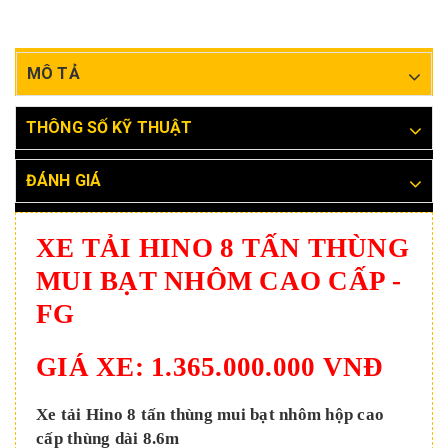
MÔ TẢ
THÔNG SỐ KỸ THUẬT
ĐÁNH GIÁ
XE TẢI HINO 8 TẤN THÙNG
MUI BẠT NHÔM CAO CẤP -
FG
GIÁ XE: 1.365.000.000 VNĐ
Xe tải Hino 8 tấn thùng mui bạt nhôm hộp cao
cấp thùng dài 8.6m