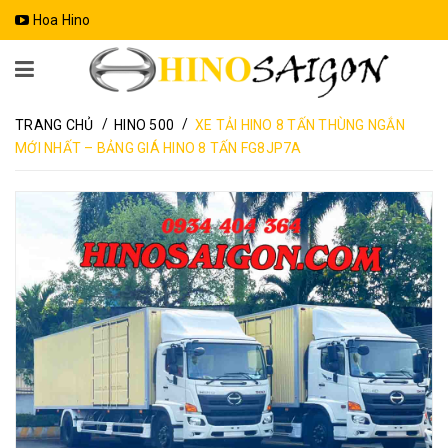
Hoa Hino
/
/
TRANG CHỦ
HINO 500
XE TẢI HINO 8 TẤN THÙNG NGẮN
MỚI NHẤT – BẢNG GIÁ HINO 8 TẤN FG8JP7A