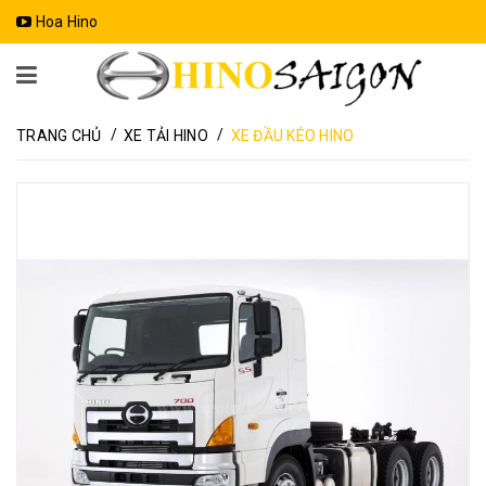
Hoa Hino
/
/
TRANG CHỦ
XE TẢI HINO
XE ĐẦU KÉO HINO