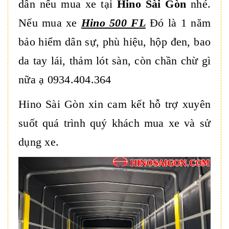
dẫn nếu mua xe tại
Hino Sài Gòn
nhé.
Nếu mua xe
Hino 500 FL
Đó là 1 năm
bảo hiểm dân sự, phù hiệu, hộp đen, bao
da tay lái, thảm lót sàn, còn chần chừ gì
nữa ạ 0934.404.364
Hino Sài Gòn xin cam kết hỗ trợ xuyên
suốt quá trình quý khách mua xe và sử
dụng xe.