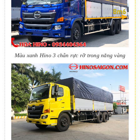
Màu xanh Hino 3 chân rực rỡ trong nắng vàng