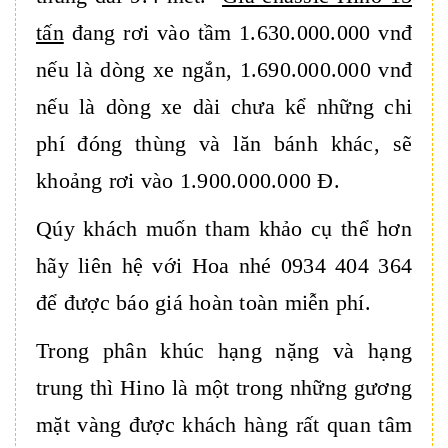
tấn
đang rơi vào tầm 1.630.000.000 vnđ
nếu là dòng xe ngắn, 1.690.000.000 vnđ
nếu là dòng xe dài chưa kể những chi
phí đóng thùng và lăn bánh khác, sẽ
khoảng rơi vào 1.900.000.000 Đ.
Qúy khách muốn tham khảo cụ thể hơn
hãy liên hệ với Hoa nhé 0934 404 364
để được báo giá hoàn toàn miễn phí.
Trong phân khúc hạng nặng và hạng
trung thì Hino là một trong những gương
mặt vàng được khách hàng rất quan tâm