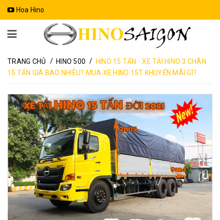
Hoa Hino
/
/
TRANG CHỦ
HINO 500
HINO 15 TẤN - XE TẢI HINO 3 CHÂN
15 TẤN GIÁ BAO NHIÊU? MUA XE HINO 15T KHUYẾN MÃI GÌ?