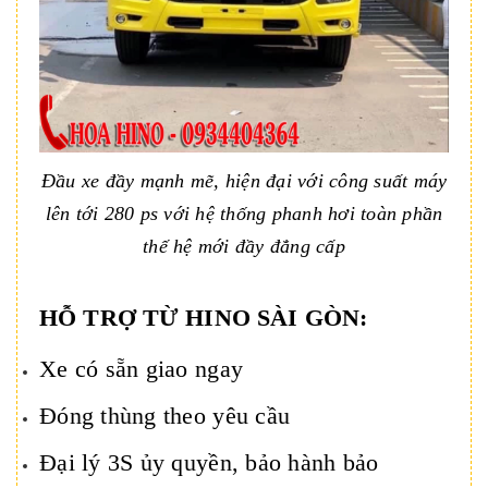
Đầu xe đầy mạnh mẽ, hiện đại với công suất máy
lên tới 280 ps với hệ thống phanh hơi toàn phần
thế hệ mới đầy đẳng cấp
HỖ TRỢ TỪ HINO SÀI GÒN:
Xe có sẵn giao ngay
Đóng thùng theo yêu cầu
Đại lý 3S ủy quyền, bảo hành bảo