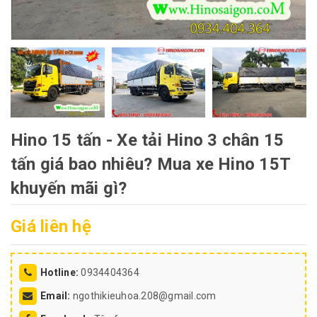
Hino 15 tấn - Xe tải Hino 3 chân 15
tấn giá bao nhiêu? Mua xe Hino 15T
khuyến mãi gì?
Giá liên hệ
Hotline:
0934404364
Email:
ngothikieuhoa.208@gmail.com