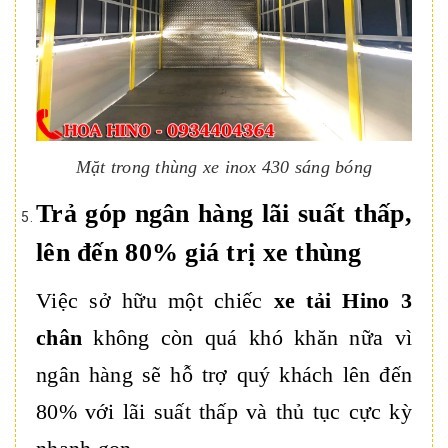
Mặt trong thùng xe inox 430 sáng bóng
Trả góp ngân hàng lãi suất thấp,
lên đến 80% giá trị xe thùng
Việc sở hữu một chiếc
xe tải Hino 3
chân
không còn quá khó khăn nữa vì
ngân hàng sẽ hỗ trợ quý khách lên đến
80% với lãi suất thấp và thủ tục cực kỳ