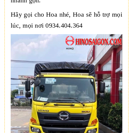
nhanh gọn.
Hãy gọi cho Hoa nhé, Hoa sẽ hỗ trợ mọi
lúc, mọi nơi 0934.404.364