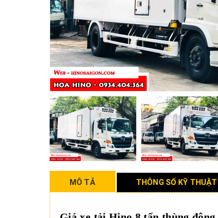
MÔ TẢ
THÔNG SỐ KỸ THUẬT
Giá xe tải Hino 8 tấn thùng đông