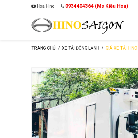
0934404364 (Ms Kiều Hoa)
Hoa Hino
/
/
TRANG CHỦ
XE TẢI ĐÔNG LẠNH
GIÁ XE TẢI HIN