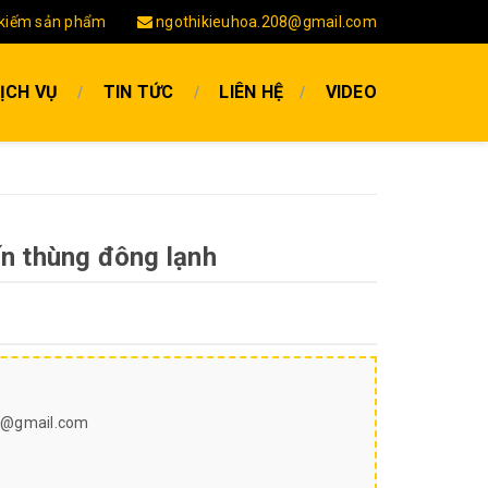
kiếm sản phẩm
ngothikieuhoa.208@gmail.com
ỊCH VỤ
TIN TỨC
LIÊN HỆ
VIDEO
tấn thùng đông lạnh
8@gmail.com