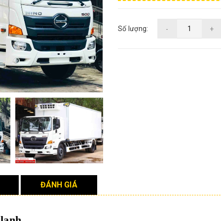
Số lượng:
-
+
ĐÁNH GIÁ
 lạnh