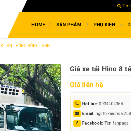
Tìm 
HOME
SẢN PHẨM
PHỤ KIỆN
D
O 8 TẤN THÙNG ĐÔNG LẠNH
Giá xe tải Hino 8 
Giá liên hệ
Hotline:
0934404364
Email:
ngothikieuhoa.20
Facebook:
Tên fanpage