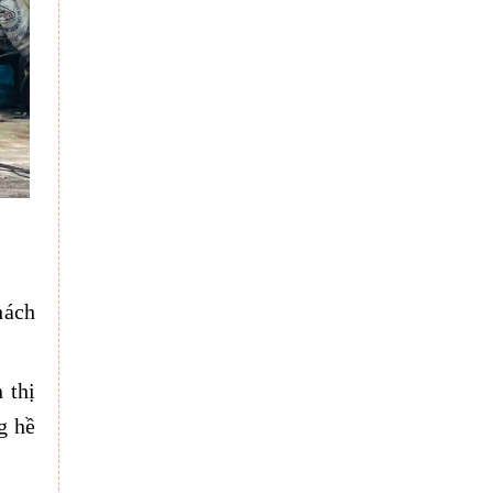
hách
 thị
g hề