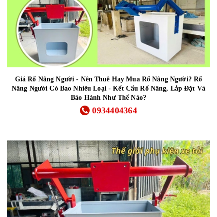
Giá Rổ Nâng Người - Nên Thuê Hay Mua Rổ Nâng Người? Rổ
Nâng Người Có Bao Nhiêu Loại - Kết Cấu Rổ Nâng, Lắp Đặt Và
Bảo Hành Như Thế Nào?
0934404364