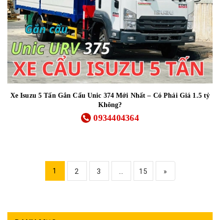
Xe Isuzu 5 Tấn Gắn Cẩu Unic 374 Mới Nhất – Có Phải Giá 1.5 tỷ
Không?
0934404364
1
2
3
...
15
»