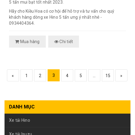
5 tấn mui bạt tốt nhất 2023.
Hãy cho Kiều Hoa có cơ hội để hỗ trợ và tư vấn cho quý
khách hàng dòng xe Hino 5 tấn ưng ý nhất nhé -
0934404364.
Mua hàng
Chi tiết
3
«
1
2
4
5
...
15
»
DANH MỤC
Xe tải Hino
Xe tải Isuzu