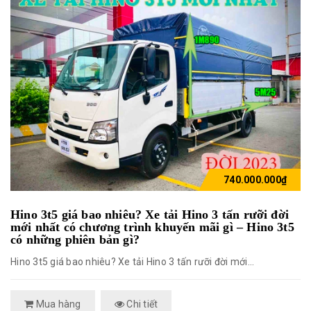
740.000.000₫
Hino 3t5 giá bao nhiêu? Xe tải Hino 3 tấn rưỡi đời
mới nhất có chương trình khuyến mãi gì – Hino 3t5
có những phiên bản gì?
Hino 3t5 giá bao nhiêu? Xe tải Hino 3 tấn rưỡi đời mới...
Mua hàng
Chi tiết