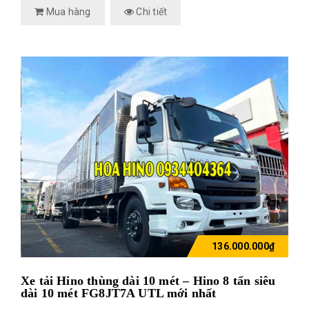
Mua hàng
Chi tiết
136.000.000₫
Xe tải Hino thùng dài 10 mét – Hino 8 tấn siêu
dài 10 mét FG8JT7A UTL mới nhất