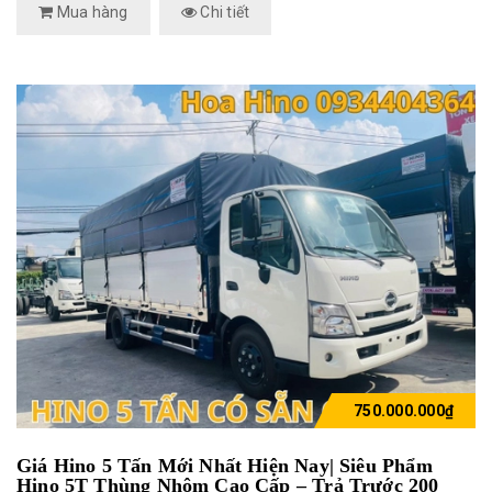
Mua hàng
Chi tiết
750.000.000₫
Giá Hino 5 Tấn Mới Nhất Hiện Nay| Siêu Phẩm
Hino 5T Thùng Nhôm Cao Cấp – Trả Trước 200